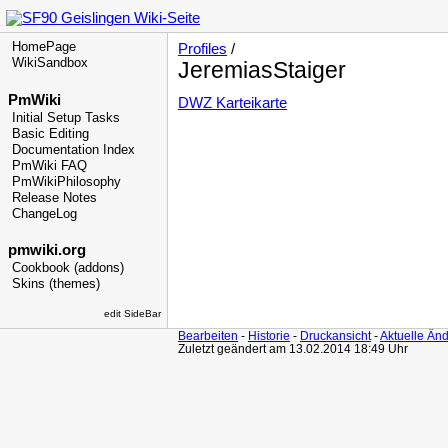
HomePage
Profiles
/
WikiSandbox
JeremiasStaiger
PmWiki
DWZ Karteikarte
Initial Setup Tasks
Basic Editing
Documentation Index
PmWiki FAQ
PmWikiPhilosophy
Release Notes
ChangeLog
pmwiki.org
Cookbook (addons)
Skins (themes)
edit SideBar
Bearbeiten
-
Historie
-
Druckansicht
-
Aktuelle Än
Zuletzt geändert am 13.02.2014 18:49 Uhr